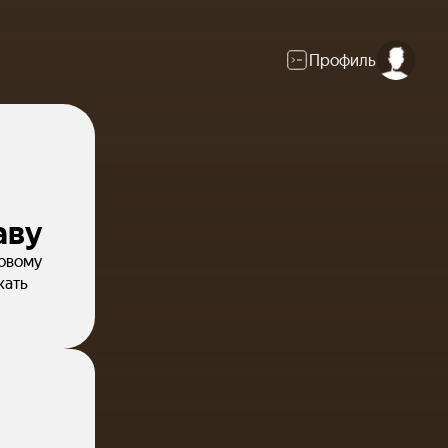
Профиль
аву
говому
жать