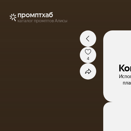
промптхаб
каталог промптов Алисы
4
Ко
Испол
пла