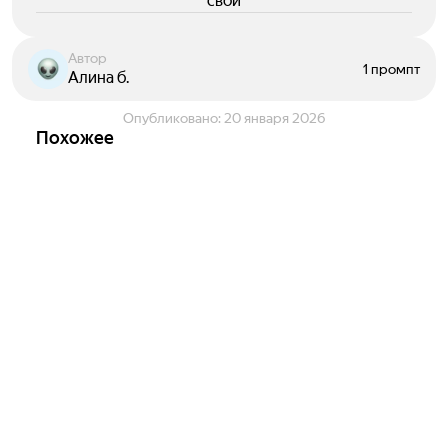
свои
Автор
1 промпт
Алина б.
Опубликовано:
20 января 2026
Похожее