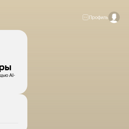
Профиль
еры
щью AI-