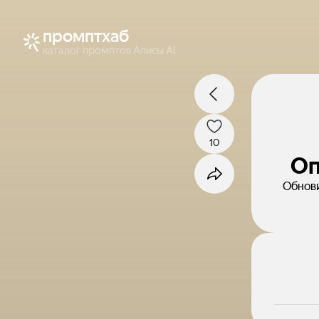
промптхаб
каталог промптов Алисы AI
10
Оп
Обнови