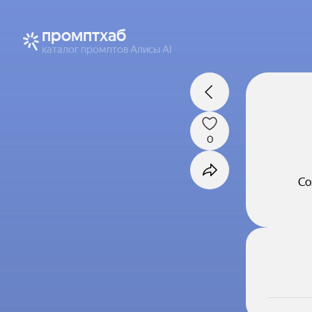
промптхаб
каталог промптов Алисы AI
0
Со