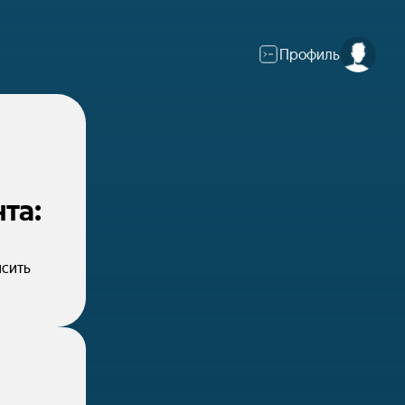
Профиль
та:
ысить