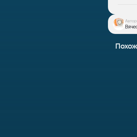
Автор
Вячес
Похож