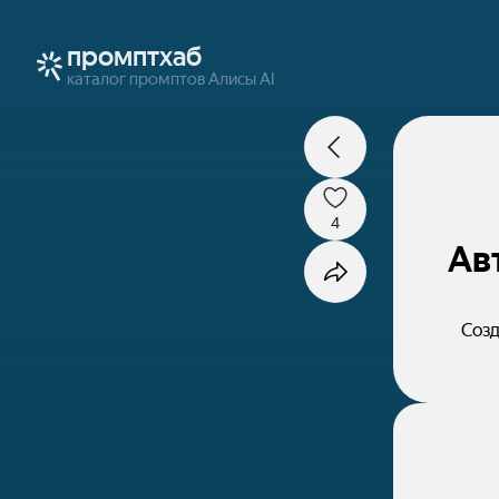
промптхаб
каталог промптов Алисы AI
4
Ав
Созд