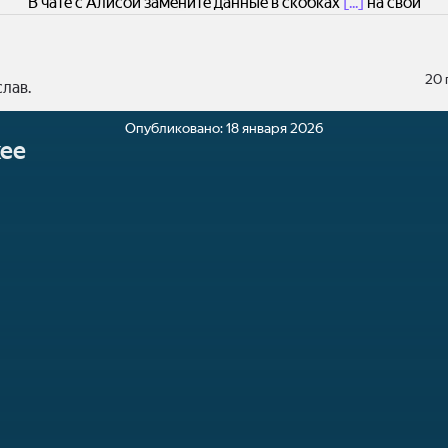
В чате с Алисой замените данные в скобках
[...]
на свои
20 
лав.
Опубликовано:
18 января 2026
ее