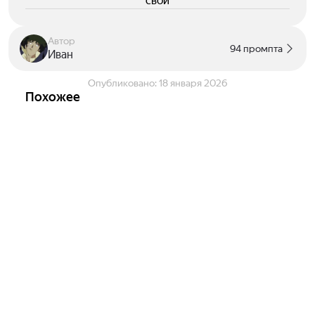
свои
Автор
94 промпта
Иван
Опубликовано:
18 января 2026
Похожее