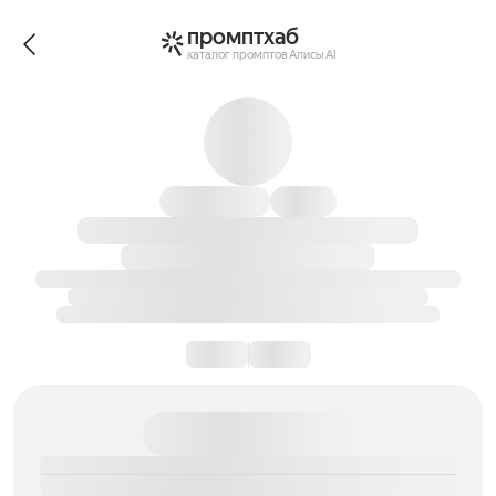
промптхаб
каталог промптов Алисы AI