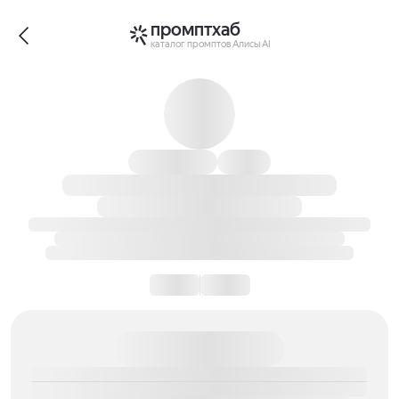
промптхаб
каталог промптов Алисы AI