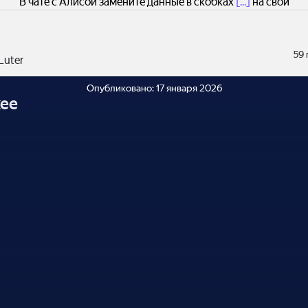
В чате с Алисой замените данные в скобках
[...]
на свои
59
Luter
Опубликовано:
17 января 2026
ее