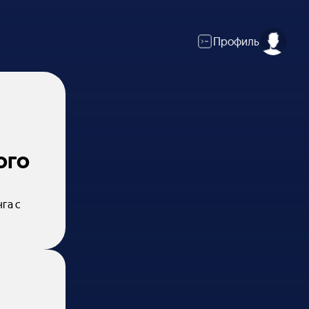
Профиль
ого
га с