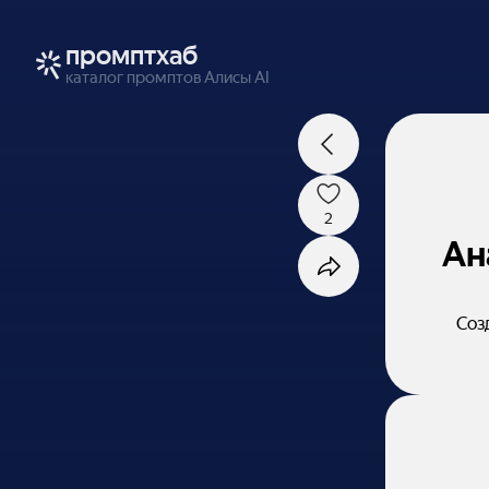
промптхаб
каталог промптов Алисы AI
2
Ан
Соз