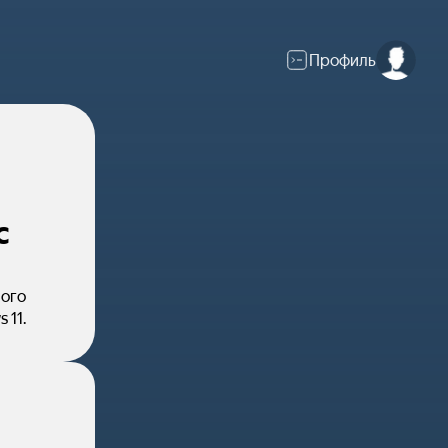
Профиль
с
ного
 11.