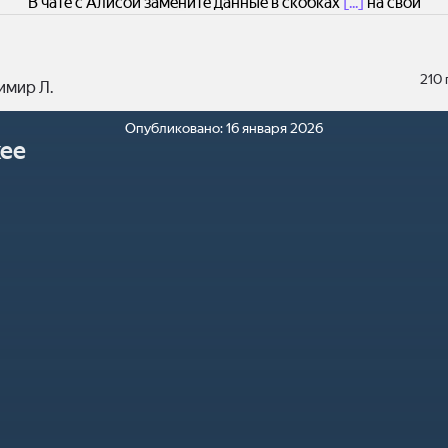
В чате с Алисой замените данные в скобках
[...]
на свои
210
имир Л.
Опубликовано:
16 января 2026
ее