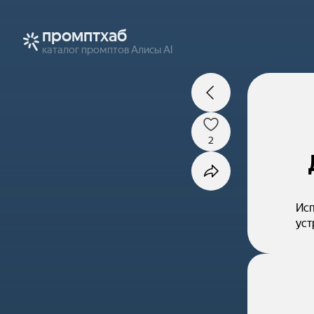
промптхаб
каталог промптов Алисы AI
2
Исп
уст