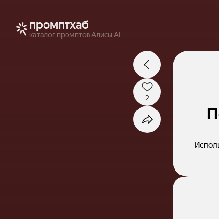
промптхаб
каталог промптов Алисы AI
2
П
Исполь