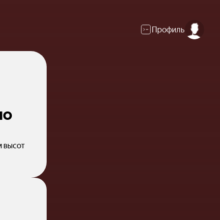
Профиль
по
м высот