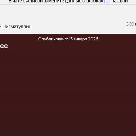
В чате с Алисой замените данные в скобках
[...]
на свои
300 
й Нигматуллин
Опубликовано:
15 января 2026
ее