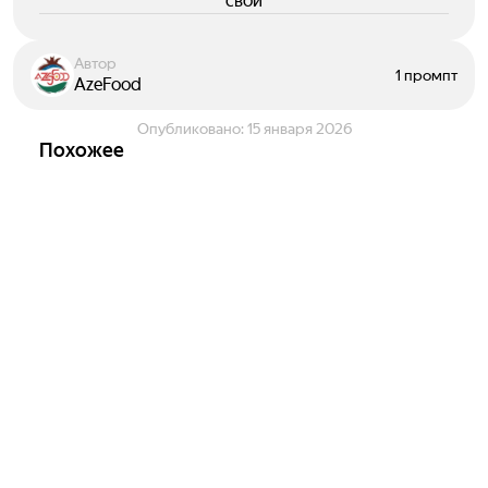
свои
Автор
1 промпт
AzeFood
Опубликовано:
15 января 2026
Похожее