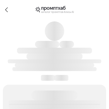
промптхаб
каталог промптов Алисы AI