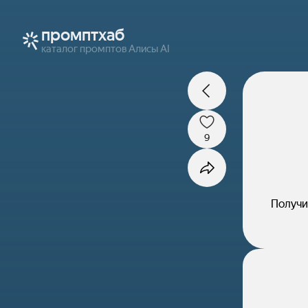
промптхаб
каталог промптов Алисы AI
9
Получи