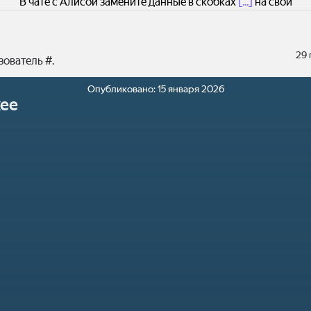
В чате с Алисой замените данные в скобках
[...]
на свои
29
ователь #.
Опубликовано:
15 января 2026
ее