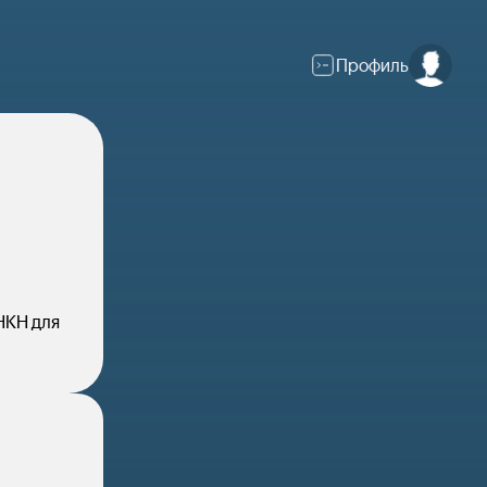
Профиль
я
НКН для