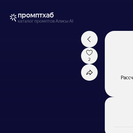
промптхаб
каталог промптов Алисы AI
2
Рассч