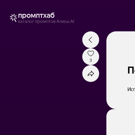
промптхаб
каталог промптов Алисы AI
3
П
Исп