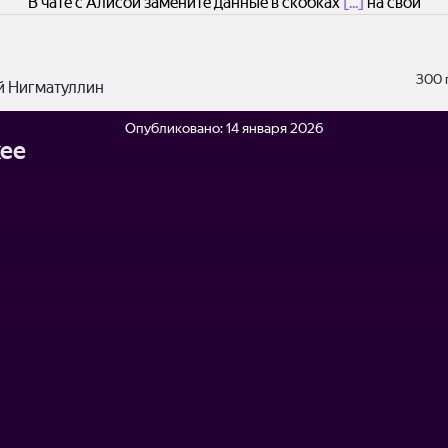
В чате с Алисой замените данные в скобках
[...]
на свои
300 
й Нигматуллин
Опубликовано:
14 января 2026
ее