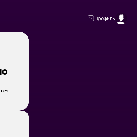
Профиль
по
твам