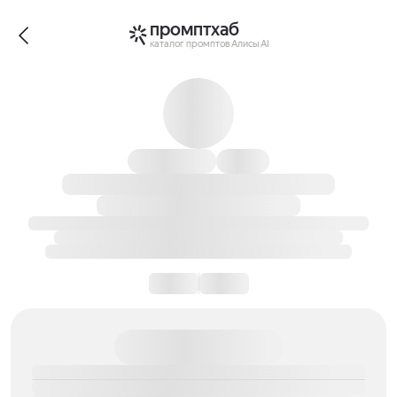
промптхаб
каталог промптов Алисы AI