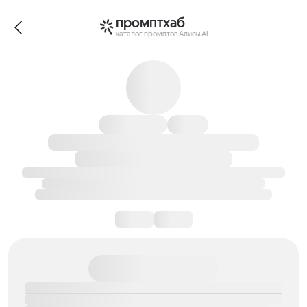
промптхаб
каталог промптов Алисы AI