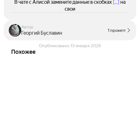
В чате с Алисой замените данные в скобках
[...]
на
свои
Автор
1 промпт
Георгий Буславин
Опубликовано:
13 января 2026
Похожее