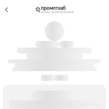
промптхаб
каталог промптов Алисы AI