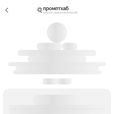
промптхаб
каталог промптов Алисы AI