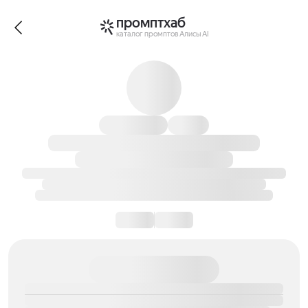
промптхаб
каталог промптов Алисы AI