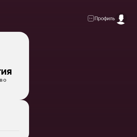
Профиль
тия
в о