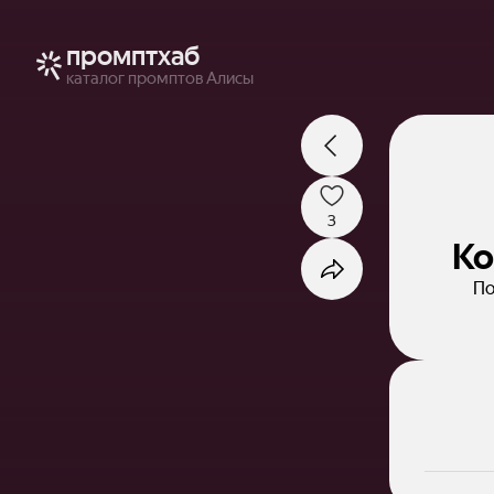
промптхаб
каталог промптов Алисы
3
Ко
По