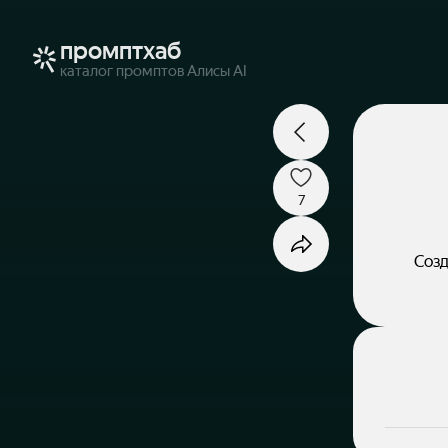
промптхаб
каталог промптов Алисы AI
7
Созд