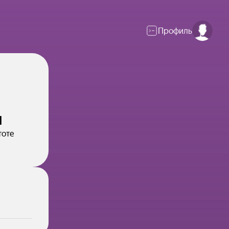
Профиль
н
тоте