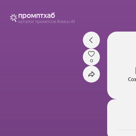
промптхаб
каталог промптов Алисы AI
0
Соз