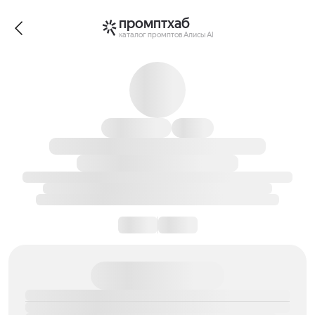
промптхаб
каталог промптов Алисы AI