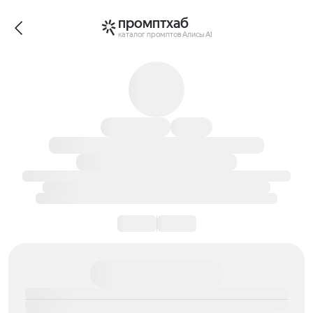
промптхаб
каталог промптов Алисы AI