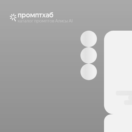
промптхаб
каталог промптов Алисы AI