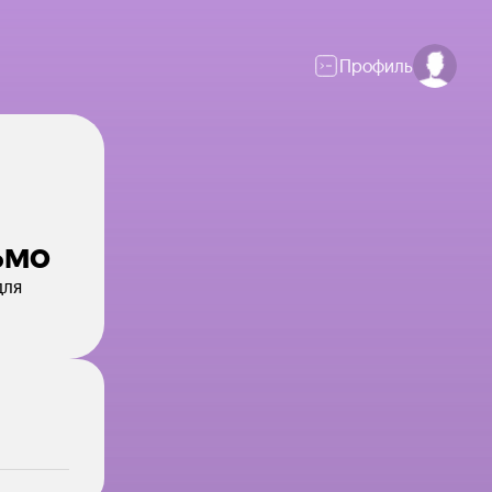
Профиль
ьмо
для