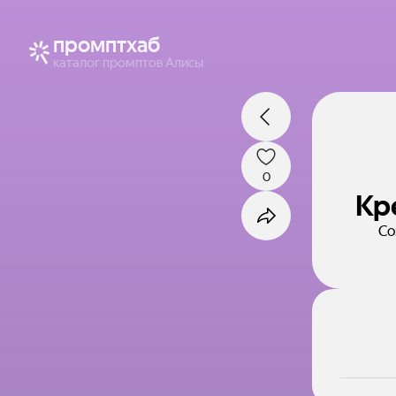
промптхаб
каталог промптов Алисы
0
Кр
Со