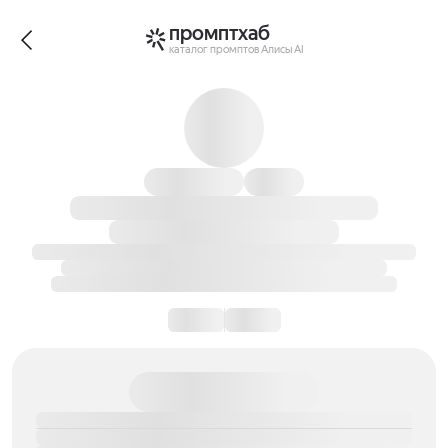
промптхаб
каталог промптов Алисы AI