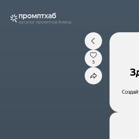
промптхаб
каталог промптов Алисы
5
З
Создай