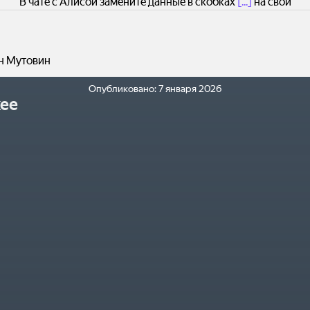
В чате с Алисой замените данные в скобках
[...]
на свои
н Мутовин
Опубликовано:
7 января 2026
ее