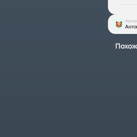
Автор
Анто
Похож