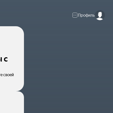
Профиль
 с
е своей