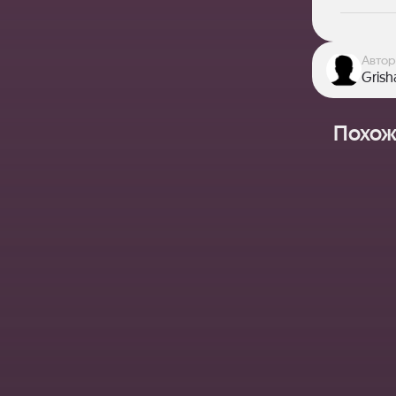
Автор
Grish
Похож