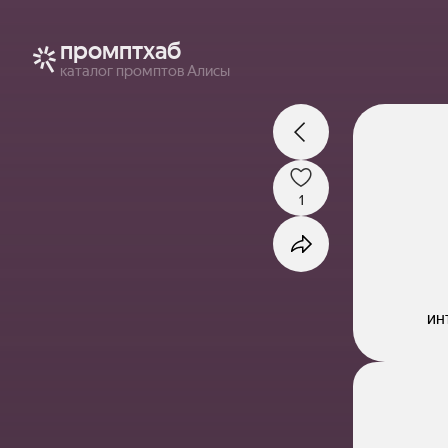
промптхаб
каталог промптов Алисы
1
ин