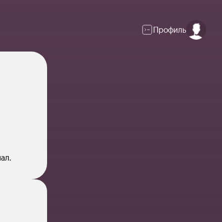
Профиль
и
ал.