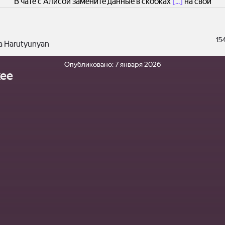
В чате с Алисой замените данные в скобках
[...]
на свои
15
a Harutyunyan
Опубликовано:
7 января 2026
ее