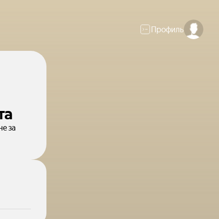
Профиль
та
е за