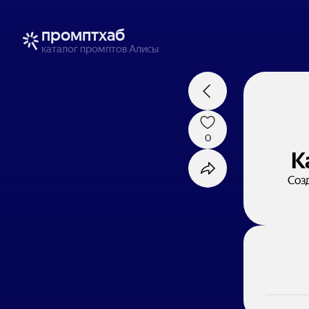
промптхаб
каталог промптов Алисы
0
К
Соз