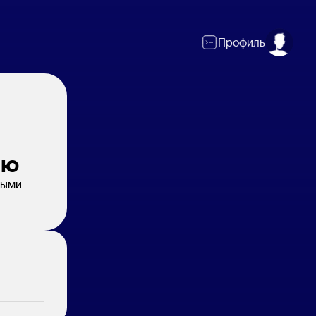
Профиль
ию
тыми