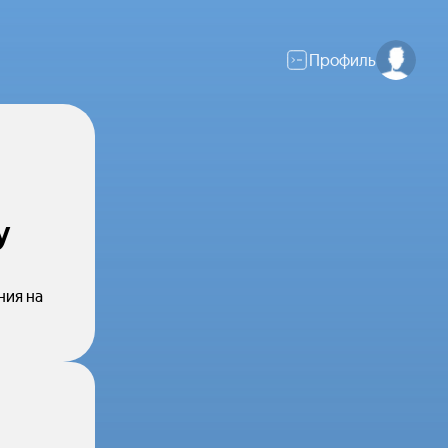
Профиль
у
ния на