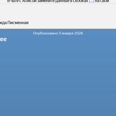
В чате с Алисой замените данные в скобках
[...]
на свои
жда Писменная
Опубликовано:
5 января 2026
ее