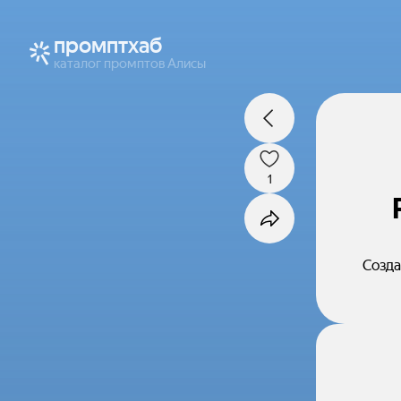
промптхаб
каталог промптов Алисы
1
Созда