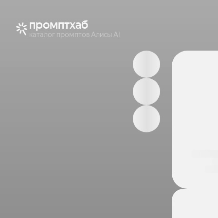
промптхаб
каталог промптов Алисы AI