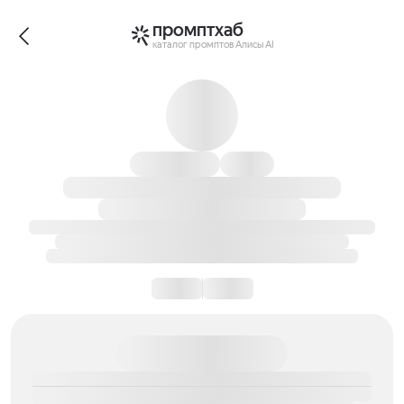
промптхаб
каталог промптов Алисы AI