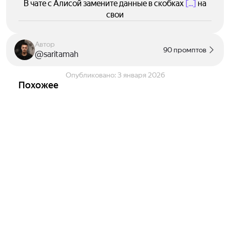
В чате с Алисой замените данные в скобках
[...]
на
свои
Автор
90 промптов
@saritamah
Опубликовано:
3 января 2026
Похожее