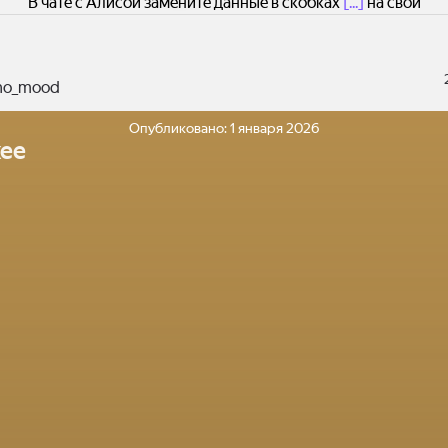
В чате с Алисой замените данные в скобках
[...]
на свои
no_mood
Опубликовано:
1 января 2026
ее