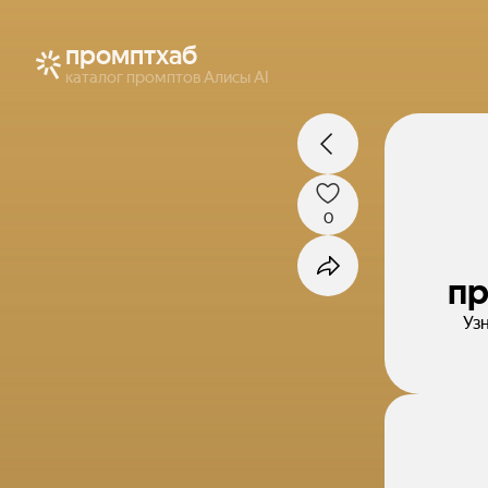
промптхаб
каталог промптов Алисы AI
0
пр
Уз