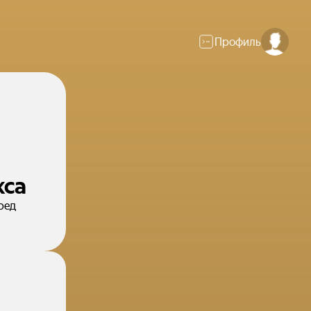
Профиль
кса
ред