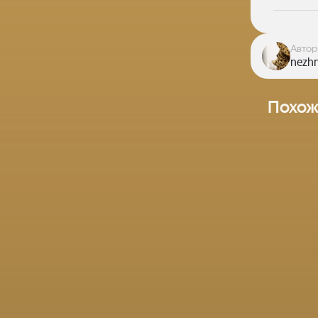
Автор
nezh
Похож