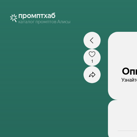
промптхаб
каталог промптов Алисы
1
Оп
Узнайт