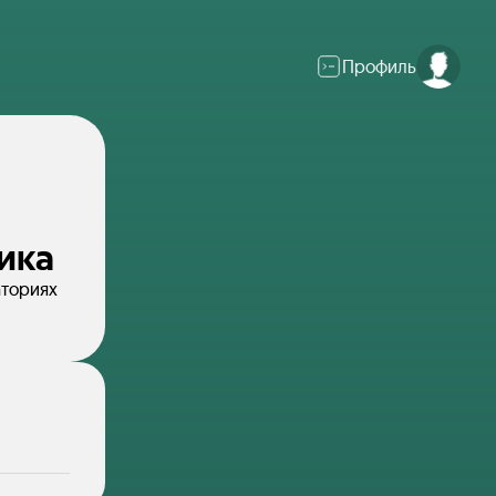
Профиль
ика
аториях