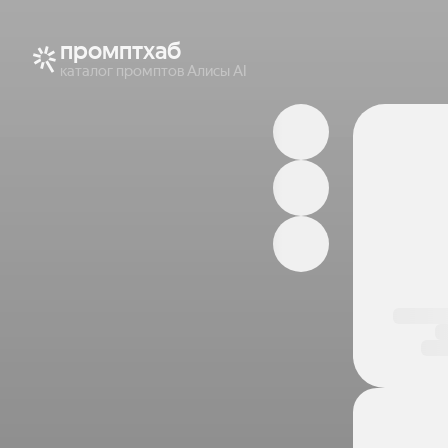
промптхаб
каталог промптов Алисы AI