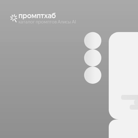
промптхаб
каталог промптов Алисы AI