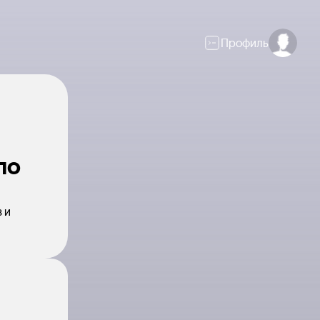
Профиль
по
в и