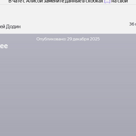
В чате с Алисой замените данные в скобках
[...]
на свои
36
ей Додин
Опубликовано:
29 декабря 2025
ее