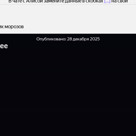
В чате с Алисой замените данные в скобках
[...]
на свои
ик морозов
Опубликовано:
28 декабря 2025
ее