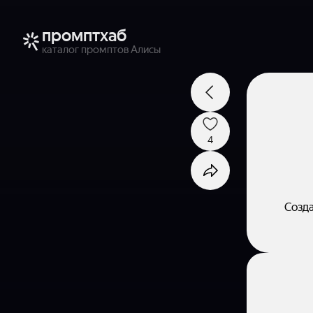
промптхаб
каталог промптов Алисы
4
Созда