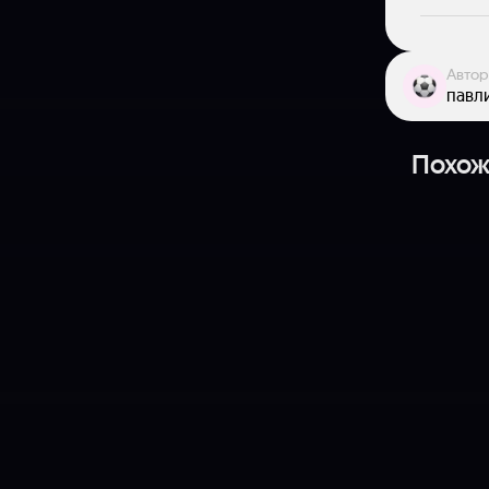
Автор
павл
Похож