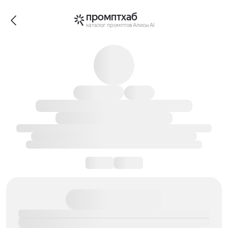
промптхаб
каталог промптов Алисы AI