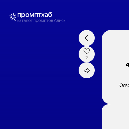
промптхаб
каталог промптов Алисы
2
Осво