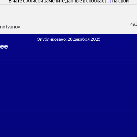
В чате с Алисой замените данные в скобках
[...]
на свои
49
mir Ivanov
Опубликовано:
28 декабря 2025
ее