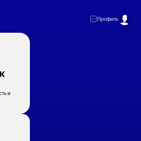
Профиль
к
сть и