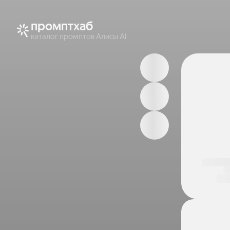
промптхаб
каталог промптов Алисы AI