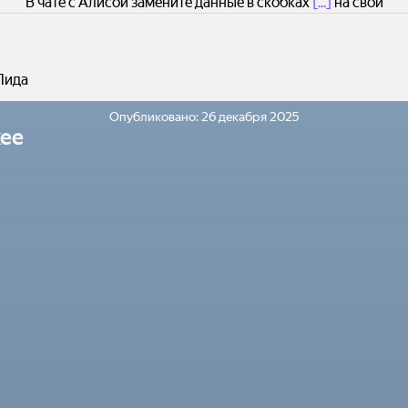
В чате с Алисой замените данные в скобках
[...]
на свои
Лида
Опубликовано:
26 декабря 2025
ее