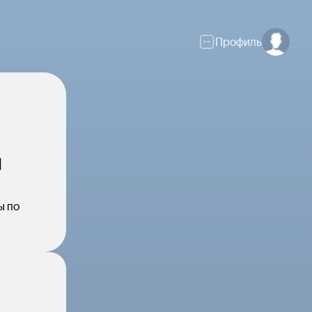
Профиль
и
ы по