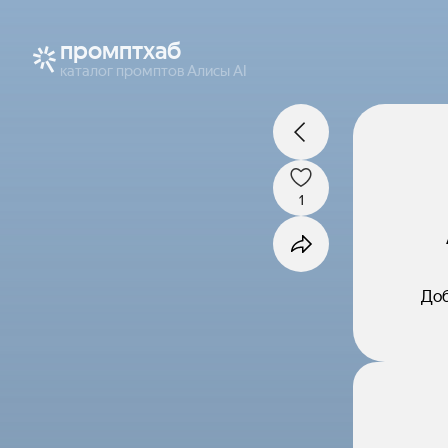
промптхаб
каталог промптов Алисы AI
1
Доб