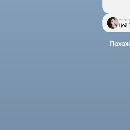
Автор
Цой 
Похож