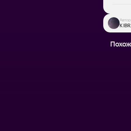
Автор
K IBR
Похож