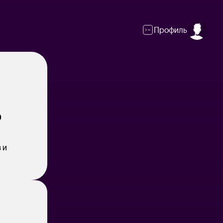
Профиль
о
 и