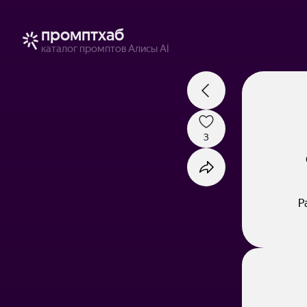
промптхаб
каталог промптов Алисы AI
3
Р