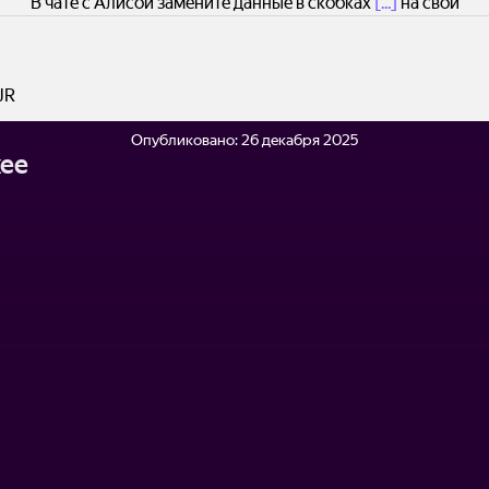
В чате с Алисой замените данные в скобках
[...]
на свои
JR
Опубликовано:
26 декабря 2025
ее