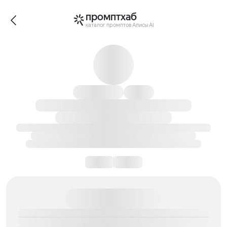
промптхаб
каталог промптов Алисы AI